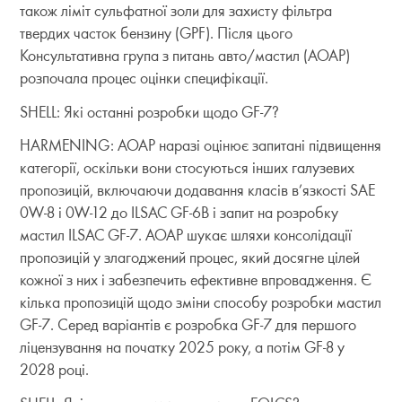
також ліміт сульфатної золи для захисту фільтра
твердих часток бензину (GPF). Після цього
Консультативна група з питань авто/мастил (AOAP)
розпочала процес оцінки специфікації.
SHELL: Які останні розробки щодо GF-7?
HARMENING: AOAP наразі оцінює запитані підвищення
категорії, оскільки вони стосуються інших галузевих
пропозицій, включаючи додавання класів в’язкості SAE
0W-8 і 0W-12 до ILSAC GF-6B і запит на розробку
мастил ILSAC GF-7. AOAP шукає шляхи консолідації
пропозицій у злагоджений процес, який досягне цілей
кожної з них і забезпечить ефективне впровадження. Є
кілька пропозицій щодо зміни способу розробки мастил
GF-7. Серед варіантів є розробка GF-7 для першого
ліцензування на початку 2025 року, а потім GF-8 у
2028 році.