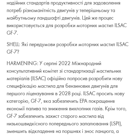
надійних стандартів продуктивності для задоволення
потреб різноманітність двигунів у теперішньому та
майбутньому ландшафті двигунів. Цей же процес
використовується для розробки моторних мастил ILSAC
GF-7.
SHELL: Які передумови розробки моторних мастил ILSAC
GF-7?
HARMENING: У серпні 2022 Міжнародний
консультативний комітет зі стандартизації мастильних
матеріалів (ILSAC) офіційно попросив розробити нову
специфікацію мастила для бензинових двигунів для
першого ліцензування в 2028 році. ILSAC просить нову
категорію, GF-7, яка забезпечить EPA покращення
економії палива та зниження вихлопних газів. Крім того,
GF-7 забезпечить захист старого мастила від
низькошвидкісного попереднього запалювання (LSPI),
зменшить відкладення на поршнях і знос ланцюга, а