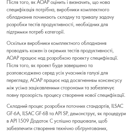
Після того, як AOAP оцінить і визначить, що нова
специфікація потрібна, виробники комплектного
обладнання починають складну та тривалу задачу
розробки тестів продуктивності, необхідних для
підтримки потреб категорії.
Оскільки виробники комплектного обладнання
проводять кожен із окремих тестів продуктивності,
AOAP працює над розробкою проекту специфікації.
Після того, як проект буде завершено та
розповсюджено серед усіх учасників галузі для
перегляду, AOAP працює над досягненням консенсусу
між усіма зацікавленими сторонами та забезпечує
повну прозорість процесу створення нової специфікації.
Складний процес розробки поточних стандартів, ILSAC
GF-6A, ILSAC GF-6B та API SP, демонструє, як процедури
в API 1509 Додаток C успішно працювали, щоб
забезпечити створення технічно обґрунтованих,