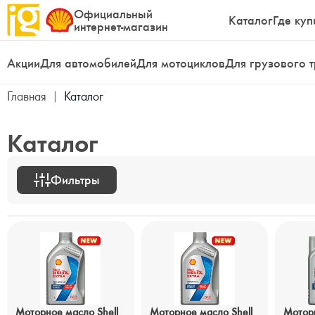
Официальный
Каталог
Где куп
интернет-магазин
Акции
Для автомобилей
Для мотоциклов
Для грузового 
Главная
|
Каталог
Каталог
Фильтры
Моторное масло Shell
Моторное масло Shell
Моторн