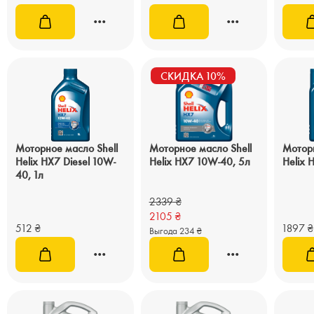
СКИДКА 10%
Моторное масло Shell
Моторное масло Shell
Моторн
Helix HX7 Diesel 10W-
Helix HX7 10W-40, 5л
Helix 
40, 1л
2339
₴
2105
₴
512
₴
1897
₴
Выгода 234 ₴