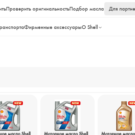
ить
Проверить оригинальность
Подбор масла
Для партн
транспорта
Фирменные аксессуары
О Shell
ое масло Shell
Моторное масло Shell
Моторное масло 