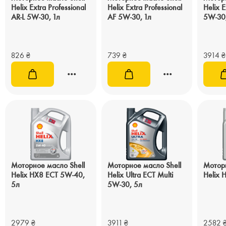
Helix Extra Professional
Helix Extra Professional
Helix E
AR-L 5W-30, 1л
AF 5W-30, 1л
5W-30
826
₴
739
₴
3914
₴
Моторное масло Shell
Моторное масло Shell
Моторн
Helix HX8 ECT 5W-40,
Helix Ultra ECT Multi
Helix 
5л
5W-30, 5л
2979
₴
3911
₴
2582