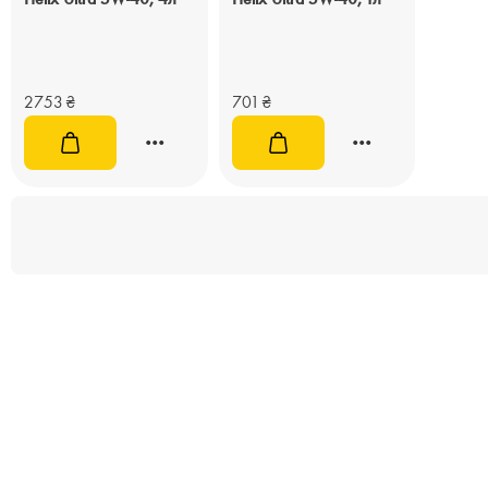
2753
₴
701
₴