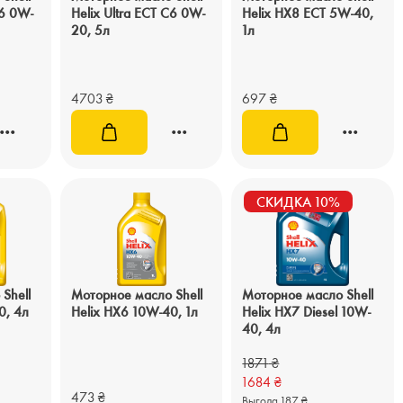
C6 0W-
Helix Ultra ECT C6 0W-
Helix HX8 ECT 5W-40,
20, 5л
1л
4703
₴
697
₴
СКИДКА 10%
Shell
Моторное масло Shell
Моторное масло Shell
0, 4л
Helix HX6 10W-40, 1л
Helix HX7 Diesel 10W-
40, 4л
1871
₴
1684
₴
473
₴
Выгода 187 ₴