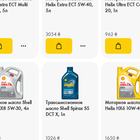
xtra ECT Multi
Helix Extra ECT 5W-40,
Helix Ultra ECT 
, 5л
5л
20, 1л
3054
₴
962
₴
ое масло Shell
Трансмиссионное
Моторное масло 
HX8 5W-30, 4л
масло Shell Spirax S5
Helix HX6 10W-4
DCT X, 1л
₴
1026
₴
1650
₴