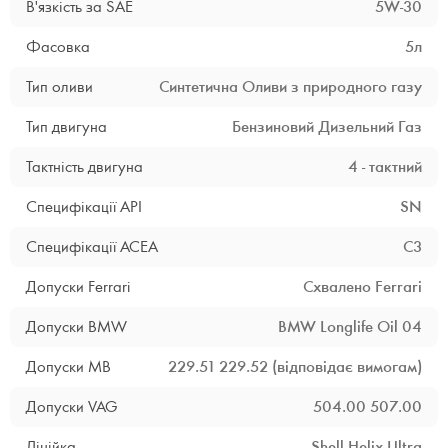
В'язкість за SAE
5W-30
Фасовка
5л
Тип оливи
Синтетична
Оливи з природного газу
Тип двигуна
Бензиновий
Дизельний
Газ
Тактність двигуна
4 - тактний
Специфікації API
SN
Специфікації ACEA
C3
Допуски Ferrari
Схвалено Ferrari
Допуски BMW
BMW Longlife Oil 04
Допуски MB
229.51
229.52 (відповідає вимогам)
Допуски VAG
504.00
507.00
Лінійка
Shell Helix Ultra