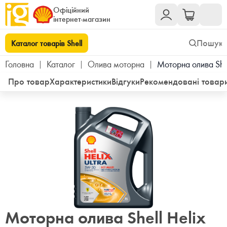
Офіційний
інтернет-магазин
Каталог товарів Shell
Головна
|
Каталог
|
Олива моторна
|
Моторна олива Shel
Про товар
Характеристики
Відгуки
Рекомендовані товар
Моторна олива Shell Helix