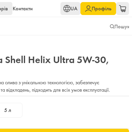
ерів
Контакти
UA
Профіль
Shell Helix Ultra 5W-30,
рна олива з унікальною технологією, забезпечує
та відкладень, підходить для всіх умов експлуатації.
5
л