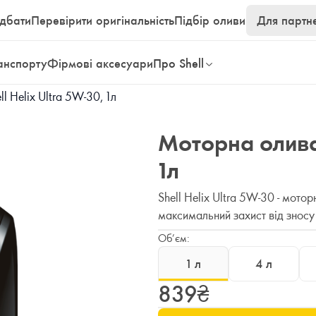
дбати
Перевірити оригінальність
Підбір оливи
Для партн
анспорту
Фірмові аксесуари
Про Shell
l Helix Ultra 5W-30, 1л
Моторна олива 
1л
Shell Helix Ultra 5W-30 - мото
максимальний захист від зносу 
Об’єм:
1
л
4
л
839
₴