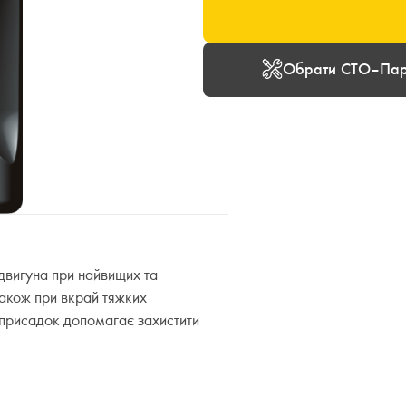
Обрати СТО–Пар
 двигуна при найвищих та
акож при вкрай тяжких
 присадок допомагає захистити