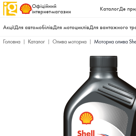
Офіційний
Каталог
Де при
інтернет-магазин
Акції
Для автомобілів
Для мотоциклів
Для вантажного тр
Головна
|
Каталог
|
Олива моторна
|
Моторна олива Shel