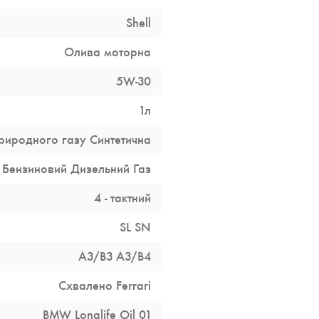
Shell
Олива моторна
5W-30
1л
риродного газу
Синтетична
Бензиновий
Дизельний
Газ
4 - тактний
SL
SN
A3/B3
A3/B4
Схвалено Ferrari
BMW Longlife Oil 01