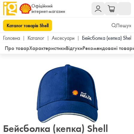
Офіційний
інтернет-магазин
Каталог товарів Shell
Головна
|
Каталог
|
Аксесуари
|
Бейсболка (кепка) Shell 
Про товар
Характеристики
Відгуки
Рекомендовані товар
Бейсболка (кепка) Shell