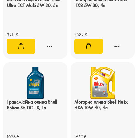
Ultra ECT Multi 5W-30, 5л
HX8 5W-30, 4л
3911
₴
2582
₴
Трансмісійна олива Shell
Моторна олива Shell Helix
Spirax S5 DCT X, 1л
HX6 10W-40, 4л
1026
₴
1650
₴