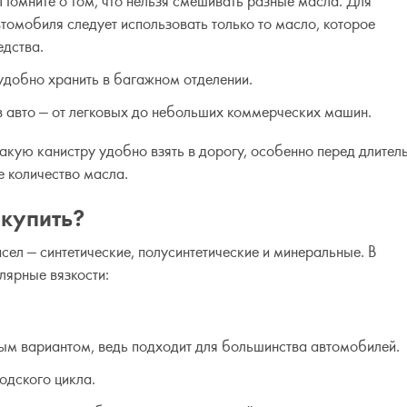
Помните о том, что нельзя смешивать разные масла. Для
томобиля следует использовать только то масло, которое
едства.
удобно хранить в багажном отделении.
в авто — от легковых до небольших коммерческих машин.
такую канистру удобно взять в дорогу, особенно перед длите
е количество масла.
 купить?
ел — синтетические, полусинтетические и минеральные. В
лярные вязкости:
ным вариантом, ведь подходит для большинства автомобилей.
одского цикла.