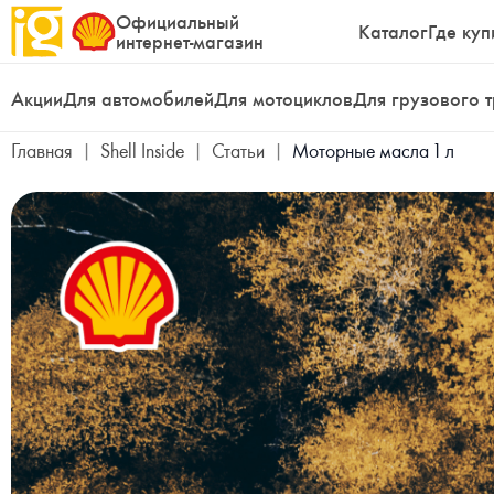
Официальный
Каталог
Где куп
интернет-магазин
Акции
Для автомобилей
Для мотоциклов
Для грузового 
Главная
|
Shell Inside
|
Статьи
|
Моторные масла 1 л