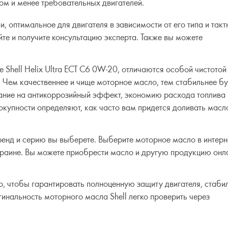
ом и менее требовательных двигателей.
 оптимальное для двигателя в зависимости от его типа и такт
йте и получите консультацию эксперта. Также вы можете
 Shell Helix Ultra ECT C6 0W-20, отличаются особой чистотой
s. Чем качественнее и чище моторное масло, тем стабильнее б
ние на антикоррозийный эффект, экономию расхода топлива 
вокупности определяют, как часто вам придется доливать масл
бренд и серию вы выберете. Выберите моторное масло в интерн
краине. Вы можете приобрести масло и другую продукцию онл
, чтобы гарантировать полноценную защиту двигателя, стаб
инальность моторного масла Shell легко проверить через