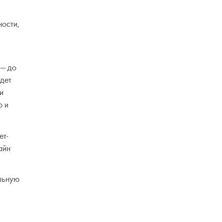
ности,
 — до
удет
и
о и
ет-
айн
ильную