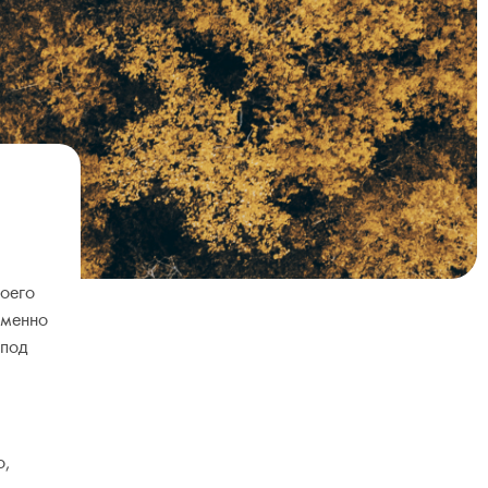
воего
Именно
 под
о,