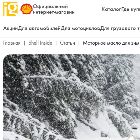
Официальный
Каталог
Где куп
интернет-магазин
Акции
Для автомобилей
Для мотоциклов
Для грузового 
Главная
|
Shell Inside
|
Статьи
|
Моторное масло для зимы