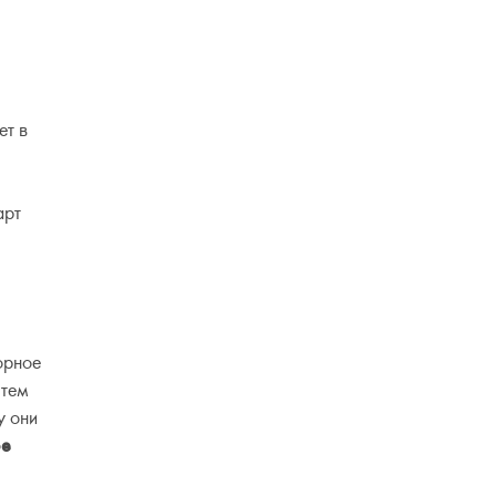
ет в
арт
орное
 тем
у они
ое