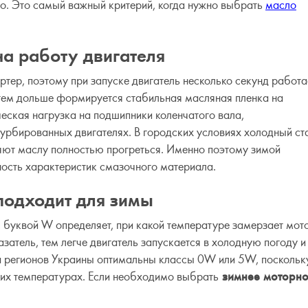
о. Это самый важный критерий, когда нужно выбрать
масло
на работу двигателя
ртер, поэтому при запуске двигатель несколько секунд работа
 тем дольше формируется стабильная масляная пленка на
ческая нагрузка на подшипники коленчатого вала,
турбированных двигателях. В городских условиях холодный ст
ляют маслу полностью прогреться. Именно поэтому зимой
ность характеристик смазочного материала.
подходит для зимы
 с буквой W определяет, при какой температуре замерзает мот
азатель, тем легче двигатель запускается в холодную погоду и
ва регионов Украины оптимальны классы 0W или 5W, поскольк
них температурах. Если необходимо выбрать
зимнее моторн