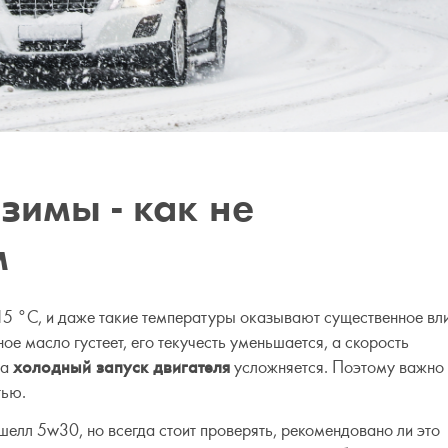
зимы - как не
м
15 °C, и даже такие температуры оказывают существенное вл
е масло густеет, его текучесть уменьшается, а скорость
 а
холодный запуск двигателя
усложняется. Поэтому важно
тью.
елл 5w30, но всегда стоит проверять, рекомендовано ли это