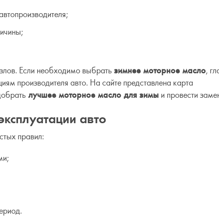
автопроизводителя;
ричины;
 узлов. Если необходимо выбрать
зимнее моторное масло
, г
ям производителя авто. На сайте представлена ​​карта
одобрать
лучшее моторное масло для зимы
и провести замен
эксплуатации авто
стых правил:
ми;
ериод.