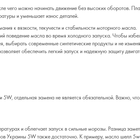
сле чего можно начинать движение без высоких оборотов. Пл
атуры и уменьшает износ деталей.
ания к вязкости, текучести и стабильности моторного масла.
й поведение масла во время холодного запуска. Чтобы избе
я, выбирать современные синтетические продукты и не изменя
позволяет обеспечить легкий запуск и надежную защиту двига
и 5W, отдельная замена не является обязательной. Важно, чт
ратурах и облегчает запуск в сильные морозы. Разница заме
нов Украины 5W также достаточно. К примеру, масло шелл 5w