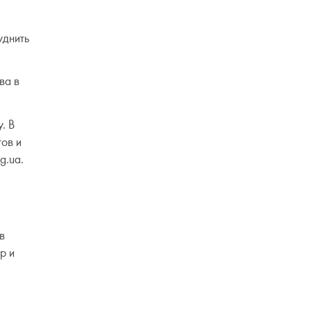
уднить
ва в
. В
ов и
g.ua.
в
р и