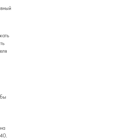
авный
жать
ть
теля
обы
тна
40.