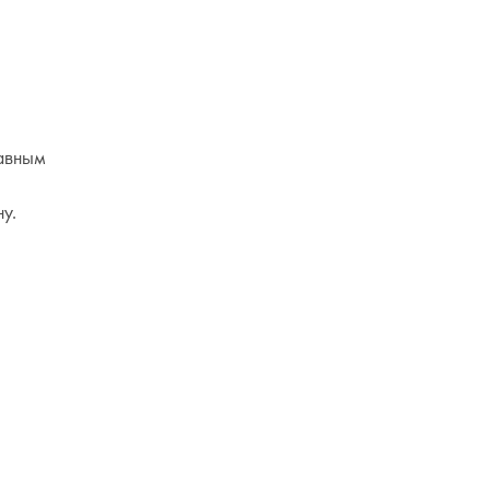
лавным
у.