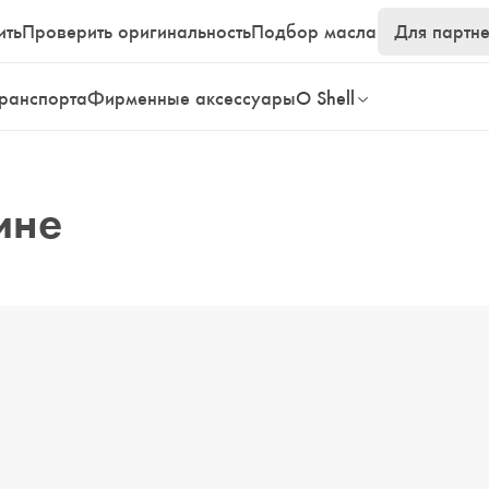
ить
Проверить оригинальность
Подбор масла
Для партн
транспорта
Фирменные аксессуары
О Shell
ине