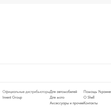
Официальные дистрибьюторы
Для автомобилей
Помощь Украине
Invent Group
Для мото
О Shell
Аксессуары и прочее
Контакты