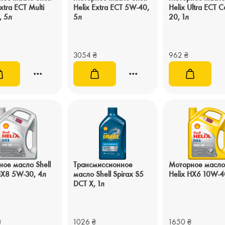
xtra ECT Multi
Helix Extra ECT 5W-40,
Helix Ultra ECT 
, 5л
5л
20, 1л
3054
₴
962
₴
ое масло Shell
Трансмиссионное
Моторное масло 
HX8 5W-30, 4л
масло Shell Spirax S5
Helix HX6 10W-4
DCT X, 1л
₴
1026
₴
1650
₴