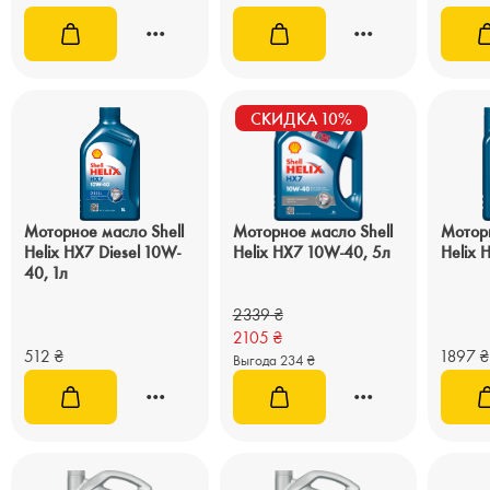
СКИДКА 10%
Моторное масло Shell
Моторное масло Shell
Моторн
Helix HX7 Diesel 10W-
Helix HX7 10W-40, 5л
Helix 
40, 1л
2339
₴
2105
₴
512
₴
1897
₴
Выгода 234 ₴