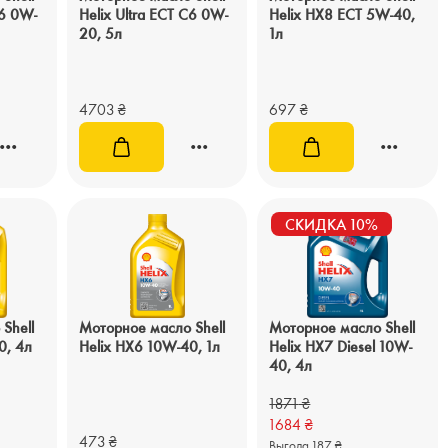
C6 0W-
Helix Ultra ECT C6 0W-
Helix HX8 ECT 5W-40,
20, 5л
1л
4703
₴
697
₴
СКИДКА 10%
Shell
Моторное масло Shell
Моторное масло Shell
0, 4л
Helix HX6 10W-40, 1л
Helix HX7 Diesel 10W-
40, 4л
1871
₴
1684
₴
473
₴
Выгода 187 ₴