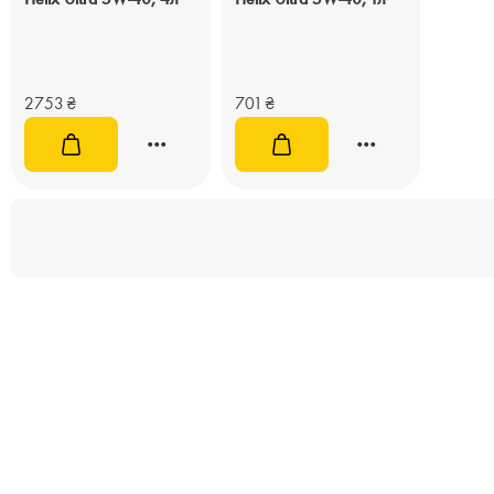
2753
₴
701
₴