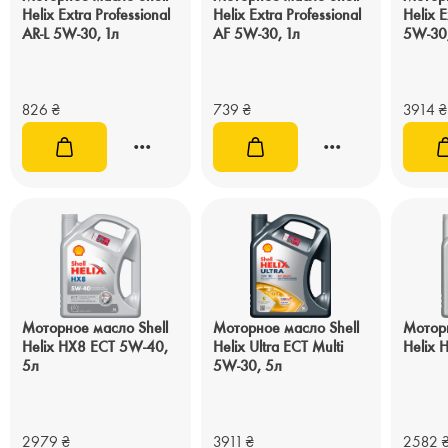
Helix Extra Professional
Helix Extra Professional
Helix E
AR-L 5W-30, 1л
AF 5W-30, 1л
5W-30
826
₴
739
₴
3914
₴
Моторное масло Shell
Моторное масло Shell
Моторн
Helix HX8 ECT 5W-40,
Helix Ultra ECT Multi
Helix 
5л
5W-30, 5л
2979
₴
3911
₴
2582