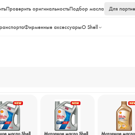
ить
Проверить оригинальность
Подбор масла
Для партн
транспорта
Фирменные аксессуары
О Shell
ое масло Shell
Моторное масло Shell
Моторное масло 