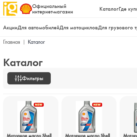
Официальный
Каталог
Где куп
интернет-магазин
Акции
Для автомобилей
Для мотоциклов
Для грузового 
Главная
|
Каталог
Каталог
Фильтры
Моторное масло Shell
Моторное масло Shell
Моторн