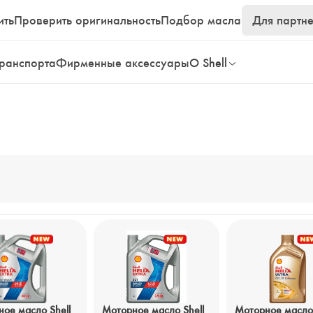
ить
Проверить оригинальность
Подбор масла
Для партн
транспорта
Фирменные аксессуары
О Shell
ое масло Shell
Моторное масло Shell
Моторное масло 