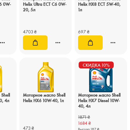
C6 0W-
Helix Ultra ECT C6 0W-
Helix HX8 ECT 5W-40,
20, 5л
1л
4703
₴
697
₴
СКИДКА 10%
Shell
Моторное масло Shell
Моторное масло Shell
0, 4л
Helix HX6 10W-40, 1л
Helix HX7 Diesel 10W-
40, 4л
1871
₴
1684
₴
473
₴
Выгода 187 ₴