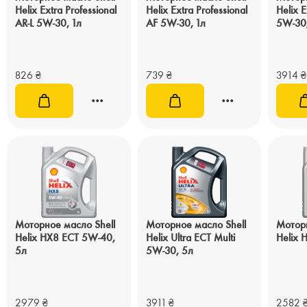
Helix Extra Professional
Helix Extra Professional
Helix E
AR-L 5W-30, 1л
AF 5W-30, 1л
5W-30
826
₴
739
₴
3914
₴
Моторное масло Shell
Моторное масло Shell
Моторн
Helix HX8 ECT 5W-40,
Helix Ultra ECT Multi
Helix 
5л
5W-30, 5л
2979
₴
3911
₴
2582