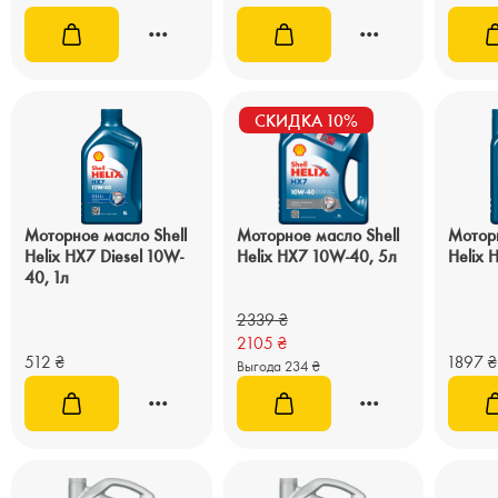
СКИДКА 10%
Моторное масло Shell
Моторное масло Shell
Моторн
Helix HX7 Diesel 10W-
Helix HX7 10W-40, 5л
Helix 
40, 1л
2339
₴
2105
₴
512
₴
1897
₴
Выгода 234 ₴