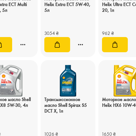
xtra ECT Multi
Helix Extra ECT 5W-40,
Helix Ultra ECT 
, 5л
5л
20, 1л
3054
₴
962
₴
ое масло Shell
Трансмиссионное
Моторное масло 
HX8 5W-30, 4л
масло Shell Spirax S5
Helix HX6 10W-4
DCT X, 1л
₴
1026
₴
1650
₴