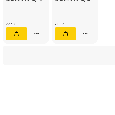
2753
₴
701
₴