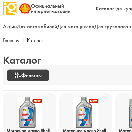
Официальный
Каталог
Где куп
интернет-магазин
Акции
Для автомобилей
Для мотоциклов
Для грузового 
Главная
|
Каталог
Каталог
Фильтры
Моторное масло Shell
Моторное масло Shell
Моторн