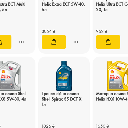
xtra ECT Multi
Helix Extra ECT 5W-40,
Helix Ultra ECT 
, 5л
5л
20, 1л
3054
₴
962
₴
а олива Shell
Трансмісійна олива
Моторна олива S
HX8 5W-30, 4л
Shell Spirax S5 DCT X,
Helix HX6 10W-4
1л
₴
1026
₴
1650
₴