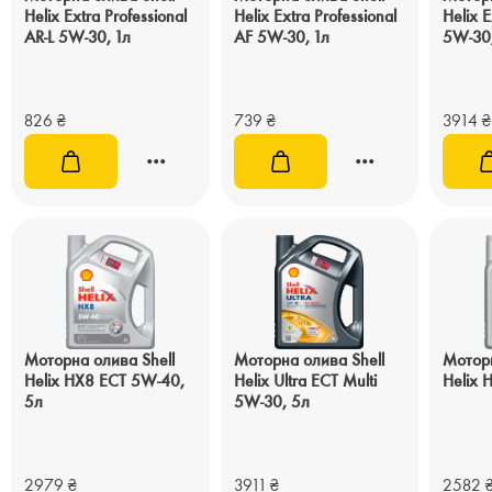
Helix Extra Professional
Helix Extra Professional
Helix E
AR-L 5W-30, 1л
AF 5W-30, 1л
5W-30
826
₴
739
₴
3914
₴
Моторна олива Shell
Моторна олива Shell
Моторн
Helix HX8 ECT 5W-40,
Helix Ultra ECT Multi
Helix 
5л
5W-30, 5л
2979
₴
3911
₴
2582