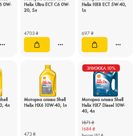
C6 0W-
Helix Ultra ECT C6 0W-
Helix HX8 ECT 5W-40,
20, 5л
1л
4703
₴
697
₴
ЗНИЖКА 10%
hell
Моторна олива Shell
Моторна олива Shell
0, 4л
Helix HX6 10W-40, 1л
Helix HX7 Diesel 10W-
40, 4л
1871
₴
1684
₴
473
₴
Вигода 187 ₴