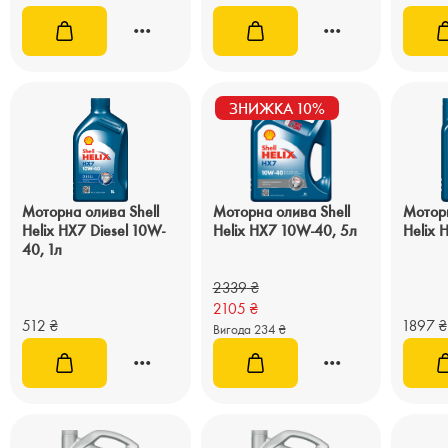
ЗНИЖКА 10%
Моторна олива Shell
Моторна олива Shell
Моторн
Helix HX7 Diesel 10W-
Helix HX7 10W-40, 5л
Helix 
40, 1л
2339
₴
2105
₴
512
₴
1897
₴
Вигода 234 ₴