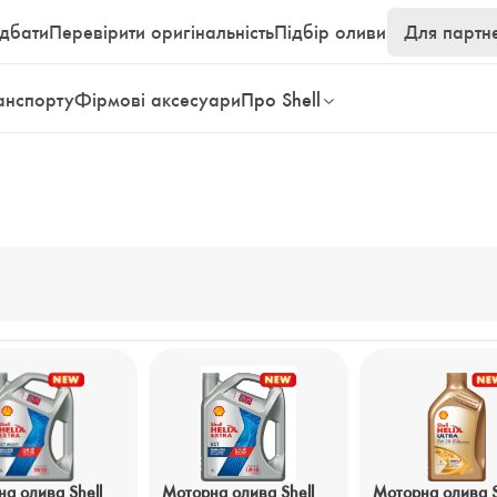
дбати
Перевірити оригінальність
Підбір оливи
Для партн
анспорту
Фірмові аксесуари
Про Shell
а олива Shell
Моторна олива Shell
Моторна олива S