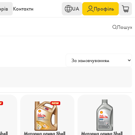
ерів
Контакти
UA
Профіль
hell
Моторна олива Shell
Моторна олива Shell