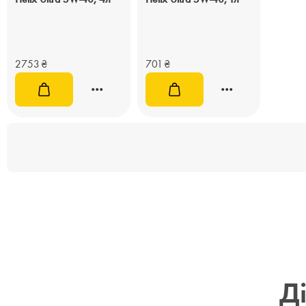
2753
₴
701
₴
Д